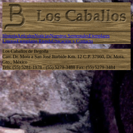
Historia
Artículos
Noticias
Nuestros Sementales
Ejemplares
Ligeros
Ejemplares Rienda
Ubicación y Contacto
Los Caballos de Begoña
Carr. Dr. Mora a San José Iturbide Km. 12 C.P. 37960, Dr. Mora,
Gto., México
Tels: (55) 5281-1978 - (55) 5279-3488 Fax: (55) 5279-3484